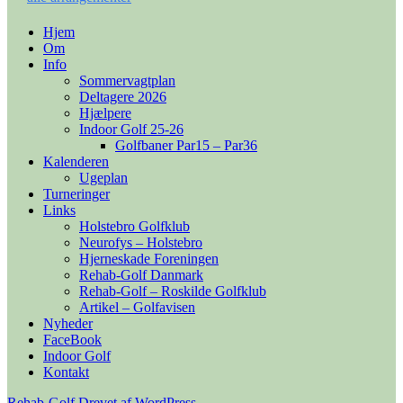
Hjem
Om
Info
Sommervagtplan
Deltagere 2026
Hjælpere
Indoor Golf 25-26
Golfbaner Par15 – Par36
Kalenderen
Ugeplan
Turneringer
Links
Holstebro Golfklub
Neurofys – Holstebro
Hjerneskade Foreningen
Rehab-Golf Danmark
Rehab-Golf – Roskilde Golfklub
Artikel – Golfavisen
Nyheder
FaceBook
Indoor Golf
Kontakt
Rehab-Golf
Drevet af WordPress