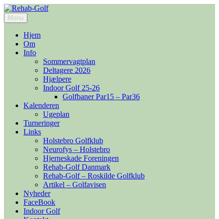
Videre
til
Menu
Rehab-Golf
indhold
Hjem
Om
Info
Sommervagtplan
Deltagere 2026
Hjælpere
Indoor Golf 25-26
Golfbaner Par15 – Par36
Kalenderen
Ugeplan
Turneringer
Links
Holstebro Golfklub
Neurofys – Holstebro
Hjerneskade Foreningen
Rehab-Golf Danmark
Rehab-Golf – Roskilde Golfklub
Artikel – Golfavisen
Nyheder
FaceBook
Indoor Golf