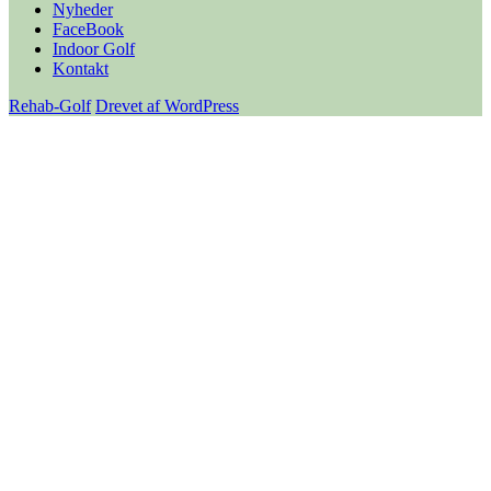
Nyheder
FaceBook
Indoor Golf
Kontakt
Rehab-Golf
Drevet af WordPress