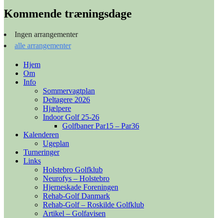
Kommende træningsdage
Ingen arrangementer
alle arrangementer
Hjem
Om
Info
Sommervagtplan
Deltagere 2026
Hjælpere
Indoor Golf 25-26
Golfbaner Par15 – Par36
Kalenderen
Ugeplan
Turneringer
Links
Holstebro Golfklub
Neurofys – Holstebro
Hjerneskade Foreningen
Rehab-Golf Danmark
Rehab-Golf – Roskilde Golfklub
Artikel – Golfavisen