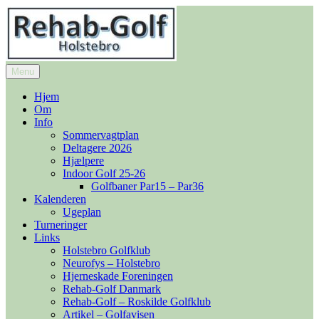
Videre
til
indhold
Menu
Rehab-Golf
Hjem
Om
Info
Sommervagtplan
Deltagere 2026
Hjælpere
Indoor Golf 25-26
Golfbaner Par15 – Par36
Kalenderen
Ugeplan
Turneringer
Links
Holstebro Golfklub
Neurofys – Holstebro
Hjerneskade Foreningen
Rehab-Golf Danmark
Rehab-Golf – Roskilde Golfklub
Artikel – Golfavisen